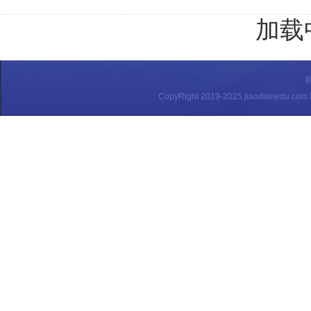
加载中
CopyRight 2019-2025 jiaodianedu.c